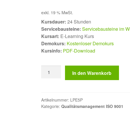
exkl. 19 % MwSt.
Kursdauer:
24 Stunden
Servicebausteine:
Servicebausteine im We
Kursart:
E-Learning Kurs
Demokurs:
Kostenloser Demokurs
Kursinfo:
PDF-Download
QMB
In den Warenkorb
Ausbildung
online
Menge
Artikelnummer:
LPE5P
Kategorie:
Qualitätsmanagement ISO 9001