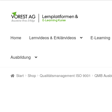
Zur
Zum
Navigation
Inhalt
springen
springen
Home
Lernvideos & Erklärvideos
E-Learning
Ausbildung
Start
Shop
Qualitätsmanagement ISO 9001
QMB Ausbi