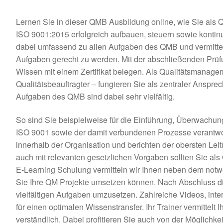
Lernen Sie in dieser QMB Ausbildung online, wie Sie als
ISO 9001:2015 erfolgreich aufbauen, steuern sowie kontinui
dabei umfassend zu allen Aufgaben des QMB und vermitte
Aufgaben gerecht zu werden. Mit der abschließenden Prü
Wissen mit einem Zertifikat belegen. Als Qualitätsmanage
Qualitätsbeauftragter – fungieren Sie als zentraler Anspr
Aufgaben des QMB sind dabei sehr vielfältig.
So sind Sie beispielweise für die Einführung, Überwach
ISO 9001 sowie der damit verbundenen Prozesse verantwor
innerhalb der Organisation und berichten der obersten Le
auch mit relevanten gesetzlichen Vorgaben sollten Sie als 
E-Learning Schulung vermitteln wir Ihnen neben dem notw
Sie Ihre QM Projekte umsetzen können. Nach Abschluss di
vielfältigen Aufgaben umzusetzen. Zahlreiche Videos, in
für einen optimalen Wissenstransfer. Ihr Trainer vermitte
verständlich. Dabei profitieren Sie auch von der Möglich