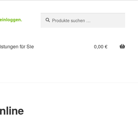
Suchen
Suchen
einloggen.
nach:
stungen für Sie
0,00
€
nline