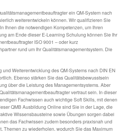
 Qualitätsmanagementbeauftragter ein QM-System nach
erlich weiterentwickeln können. Wir qualifizieren Sie
ln Ihnen die notwendigen Kompetenzen, um Ihren
fung am Ende dieser E-Learning Schulung können Sie Ihr
mentbeauftragter ISO 9001 – oder kurz
echpartner rund um Ihr Qualitätsmanagementsystem. Die
ung und Weiterentwicklung des QM-Systems nach DIN EN
tlich. Ebenso stärken Sie das Qualitätsbewusstsein
itung über die Leistung des Managementsystems. Aber
Qualitätsmanagementbeauftragter vertraut sein. In dieser
endigen Fachwissen auch wichtige Soft Skills, mit denen
eser QMB Ausbildung Online sind Sie in der Lage, die
teraktive Wissensbausteine sowie Übungen sorgen dabei
lt Ihnen das Fachwissen zudem besonders praxisnah und
keit, Themen zu wiederholen, wodurch Sie das Maximum