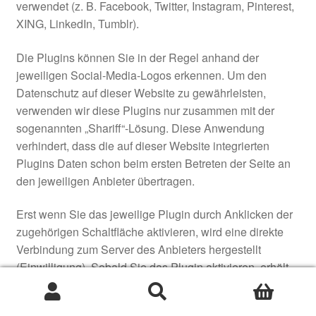
verwendet (z. B. Facebook, Twitter, Instagram, Pinterest,
XING, LinkedIn, Tumblr).
Die Plugins können Sie in der Regel anhand der
jeweiligen Social-Media-Logos erkennen. Um den
Datenschutz auf dieser Website zu gewährleisten,
verwenden wir diese Plugins nur zusammen mit der
sogenannten „Shariff“-Lösung. Diese Anwendung
verhindert, dass die auf dieser Website integrierten
Plugins Daten schon beim ersten Betreten der Seite an
den jeweiligen Anbieter übertragen.
Erst wenn Sie das jeweilige Plugin durch Anklicken der
zugehörigen Schaltfläche aktivieren, wird eine direkte
Verbindung zum Server des Anbieters hergestellt
(Einwilligung). Sobald Sie das Plugin aktivieren, erhält
der jeweilige Anbieter die Information, dass Sie mit Ihrer
Suchen
Suchen
IP-Adresse dieser Website besucht haben. Wenn Sie
nach: